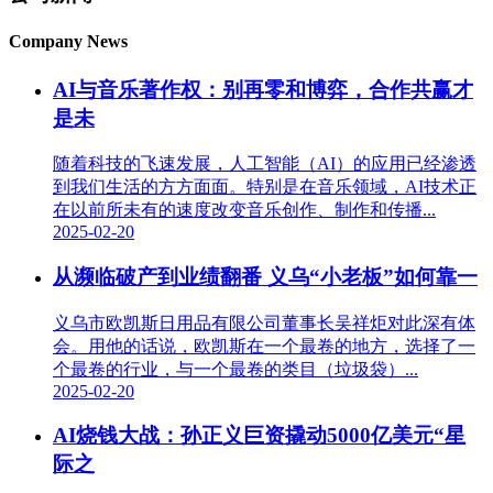
Company News
AI与音乐著作权：别再零和博弈，合作共赢才
是未
随着科技的飞速发展，人工智能（AI）的应用已经渗透
到我们生活的方方面面。特别是在音乐领域，AI技术正
在以前所未有的速度改变音乐创作、制作和传播...
2025-02-20
从濒临破产到业绩翻番 义乌“小老板”如何靠一
义乌市欧凯斯日用品有限公司董事长吴祥炬对此深有体
会。用他的话说，欧凯斯在一个最卷的地方，选择了一
个最卷的行业，与一个最卷的类目（垃圾袋）...
2025-02-20
AI烧钱大战：孙正义巨资撬动5000亿美元“星
际之