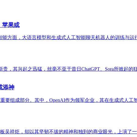
成，苹果或
智能方面，大语言模型和生成式人工智能聊天机器人的训练与运行
I新贵，其兴起之迅猛，丝毫不亚于昔日ChatGPT、Sora所掀起
或添神
要组成部分。其中，OpenAI作为领军企业，其在生成式人工智
板吴祥炬，却以其坚韧不拔的精神和独到的商业眼光，上演了一出