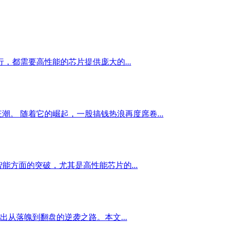
，都需要高性能的芯片提供庞大的...
的狂潮。 随着它的崛起，一股搞钱热浪再度席卷...
能方面的突破，尤其是高性能芯片的...
从落魄到翻盘的逆袭之路。本文...