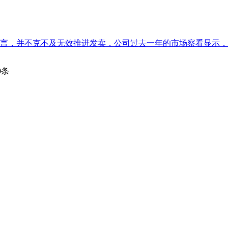
，并不克不及无效推进发卖，公司过去一年的市场察看显示，公司
0
条