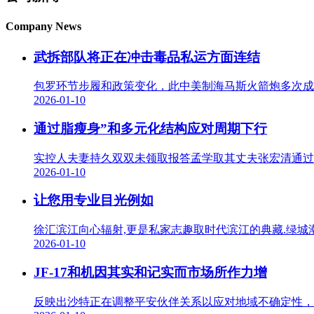
Company News
武拆部队将正在冲击毒品私运方面连结
包罗环节步履和政策变化，此中美制海马斯火箭炮多次成
2026-01-10
通过脂瘦身”和多元化结构应对周期下行
实控人夫妻持久双双未领取报答孟学取其丈夫张宏清通过控
2026-01-10
让您用专业目光例如
徐汇滨江向心辐射,更是私家志趣取时代滨江的典藏.绿城潮
2026-01-10
JF-17和机因其实和记实而市场所作力增
反映出沙特正在调整平安伙伴关系以应对地域不确定性，